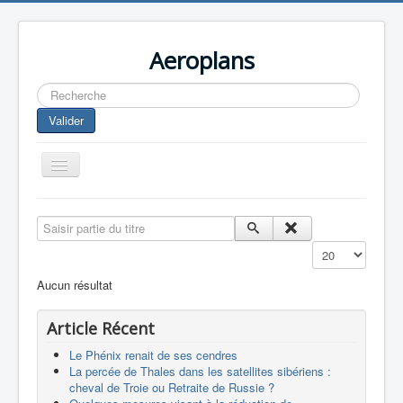
Aeroplans
Rechercher
Valider
Toggle
Navigation
Home
Saisir partie du titre
Aviation Commerciale
Affichage #
Aviation d'Affaire
Aucun résultat
Aviation Militaire
Article Récent
Europespace
Le Phénix renait de ses cendres
Drones
La percée de Thales dans les satellites sibériens :
cheval de Troie ou Retraite de Russie ?