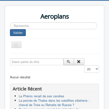
Aeroplans
Rechercher
Valider
Toggle
Navigation
Home
Saisir partie du titre
Aviation Commerciale
Affichage #
Aviation d'Affaire
Aucun résultat
Aviation Militaire
Article Récent
Europespace
Le Phénix renait de ses cendres
Drones
La percée de Thales dans les satellites sibériens :
cheval de Troie ou Retraite de Russie ?