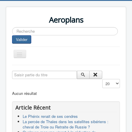
Aeroplans
Rechercher
Valider
Toggle
Navigation
Home
Saisir partie du titre
Aviation Commerciale
Affichage #
Aviation d'Affaire
Aucun résultat
Aviation Militaire
Article Récent
Europespace
Le Phénix renait de ses cendres
Drones
La percée de Thales dans les satellites sibériens :
cheval de Troie ou Retraite de Russie ?