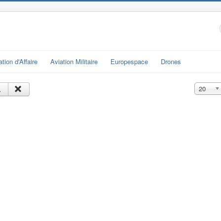
ation d'Affaire
Aviation Militaire
Europespace
Drones
Affichage
20