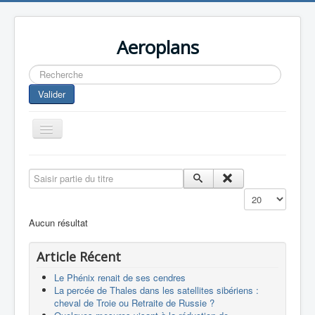
Aeroplans
Rechercher
Valider
Toggle
Navigation
Home
Saisir partie du titre
Aviation Commerciale
Affichage #
Aviation d'Affaire
Aucun résultat
Aviation Militaire
Article Récent
Europespace
Le Phénix renait de ses cendres
Drones
La percée de Thales dans les satellites sibériens :
cheval de Troie ou Retraite de Russie ?