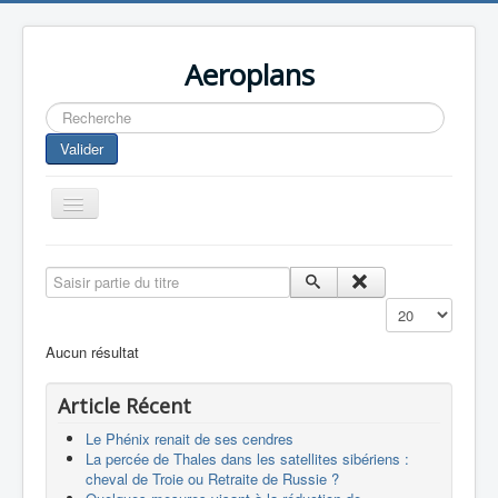
Aeroplans
Rechercher
Valider
Toggle
Navigation
Home
Saisir partie du titre
Aviation Commerciale
Affichage #
Aviation d'Affaire
Aucun résultat
Aviation Militaire
Article Récent
Europespace
Le Phénix renait de ses cendres
Drones
La percée de Thales dans les satellites sibériens :
cheval de Troie ou Retraite de Russie ?