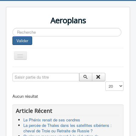
Aeroplans
Rechercher
Valider
Toggle
Navigation
Home
Saisir partie du titre
Aviation Commerciale
Affichage #
Aviation d'Affaire
Aucun résultat
Aviation Militaire
Article Récent
Europespace
Le Phénix renait de ses cendres
Drones
La percée de Thales dans les satellites sibériens :
cheval de Troie ou Retraite de Russie ?