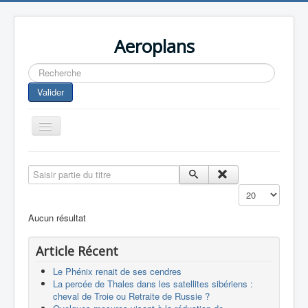
Aeroplans
Rechercher
Valider
Toggle
Navigation
Home
Saisir partie du titre
Aviation Commerciale
Affichage #
Aviation d'Affaire
Aucun résultat
Aviation Militaire
Article Récent
Europespace
Le Phénix renait de ses cendres
Drones
La percée de Thales dans les satellites sibériens :
cheval de Troie ou Retraite de Russie ?