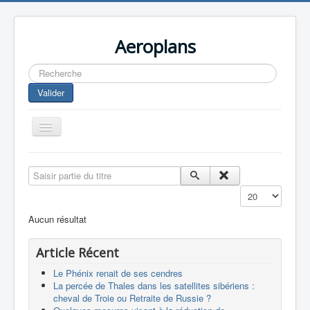
Aeroplans
Rechercher
Valider
Toggle
Navigation
Home
Saisir partie du titre
Aviation Commerciale
Affichage #
Aviation d'Affaire
Aucun résultat
Aviation Militaire
Article Récent
Europespace
Le Phénix renait de ses cendres
Drones
La percée de Thales dans les satellites sibériens :
cheval de Troie ou Retraite de Russie ?