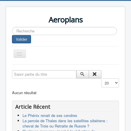
Aeroplans
Rechercher
Valider
Toggle
Navigation
Home
Saisir partie du titre
Aviation Commerciale
Affichage #
Aviation d'Affaire
Aucun résultat
Aviation Militaire
Article Récent
Europespace
Le Phénix renait de ses cendres
Drones
La percée de Thales dans les satellites sibériens :
cheval de Troie ou Retraite de Russie ?