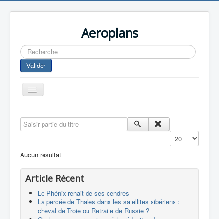
Aeroplans
Rechercher
Valider
Toggle
Navigation
Home
Saisir partie du titre
Aviation Commerciale
Affichage #
Aviation d'Affaire
Aucun résultat
Aviation Militaire
Article Récent
Europespace
Le Phénix renait de ses cendres
Drones
La percée de Thales dans les satellites sibériens :
cheval de Troie ou Retraite de Russie ?