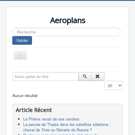
Aeroplans
Rechercher
Valider
Toggle
Navigation
Home
Saisir partie du titre
Aviation Commerciale
Affichage #
Aviation d'Affaire
Aucun résultat
Aviation Militaire
Article Récent
Europespace
Le Phénix renait de ses cendres
Drones
La percée de Thales dans les satellites sibériens :
cheval de Troie ou Retraite de Russie ?