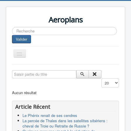
Aeroplans
Rechercher
Valider
Toggle
Navigation
Home
Saisir partie du titre
Aviation Commerciale
Affichage #
Aviation d'Affaire
Aucun résultat
Aviation Militaire
Article Récent
Europespace
Le Phénix renait de ses cendres
Drones
La percée de Thales dans les satellites sibériens :
cheval de Troie ou Retraite de Russie ?