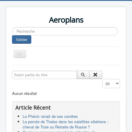
Aeroplans
Rechercher
Valider
Toggle
Navigation
Home
Saisir partie du titre
Aviation Commerciale
Affichage #
Aviation d'Affaire
Aucun résultat
Aviation Militaire
Article Récent
Europespace
Le Phénix renait de ses cendres
Drones
La percée de Thales dans les satellites sibériens :
cheval de Troie ou Retraite de Russie ?