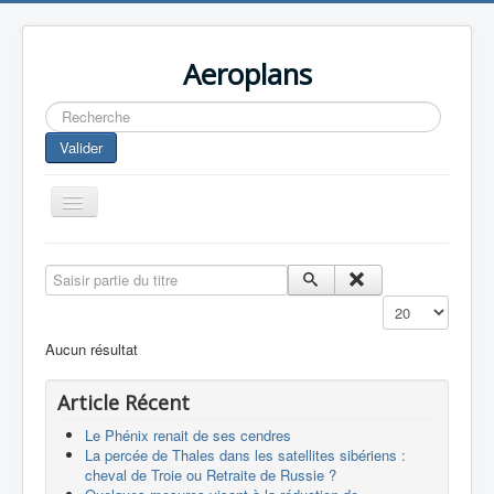
Aeroplans
Rechercher
Valider
Toggle
Navigation
Home
Saisir partie du titre
Aviation Commerciale
Affichage #
Aviation d'Affaire
Aucun résultat
Aviation Militaire
Article Récent
Europespace
Le Phénix renait de ses cendres
Drones
La percée de Thales dans les satellites sibériens :
cheval de Troie ou Retraite de Russie ?