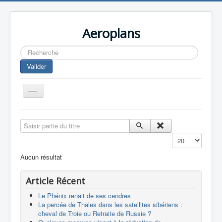
Aeroplans
Rechercher
Valider
Toggle
Navigation
Home
Saisir partie du titre
Aviation Commerciale
Affichage #
Aviation d'Affaire
Aucun résultat
Aviation Militaire
Article Récent
Europespace
Le Phénix renait de ses cendres
Drones
La percée de Thales dans les satellites sibériens :
cheval de Troie ou Retraite de Russie ?