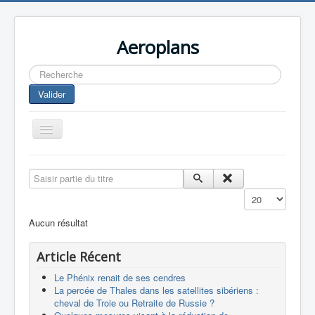
Aeroplans
Rechercher
Valider
Toggle
Navigation
Home
Saisir partie du titre
Aviation Commerciale
Affichage #
Aviation d'Affaire
Aucun résultat
Aviation Militaire
Article Récent
Europespace
Le Phénix renait de ses cendres
Drones
La percée de Thales dans les satellites sibériens :
cheval de Troie ou Retraite de Russie ?