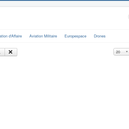
ation d'Affaire
Aviation Militaire
Europespace
Drones
Affichage
20