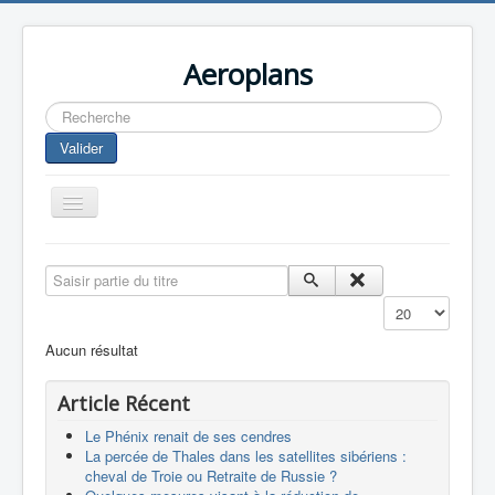
Aeroplans
Rechercher
Valider
Toggle
Navigation
Home
Saisir partie du titre
Aviation Commerciale
Affichage #
Aviation d'Affaire
Aucun résultat
Aviation Militaire
Article Récent
Europespace
Le Phénix renait de ses cendres
Drones
La percée de Thales dans les satellites sibériens :
cheval de Troie ou Retraite de Russie ?