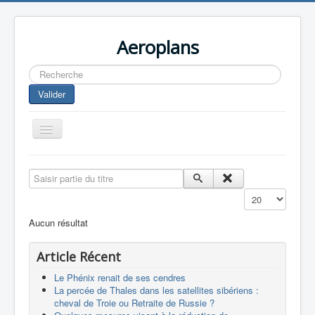
Aeroplans
Rechercher
Valider
Toggle
Navigation
Home
Saisir partie du titre
Aviation Commerciale
Affichage #
Aviation d'Affaire
Aucun résultat
Aviation Militaire
Article Récent
Europespace
Le Phénix renait de ses cendres
Drones
La percée de Thales dans les satellites sibériens :
cheval de Troie ou Retraite de Russie ?