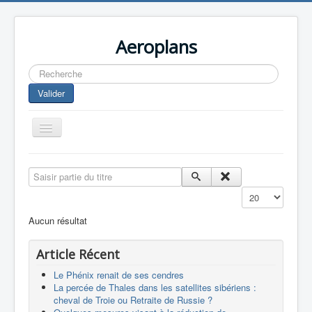
Aeroplans
Rechercher
Valider
Toggle
Navigation
Home
Saisir partie du titre
Aviation Commerciale
Affichage #
Aviation d'Affaire
Aucun résultat
Aviation Militaire
Article Récent
Europespace
Le Phénix renait de ses cendres
Drones
La percée de Thales dans les satellites sibériens :
cheval de Troie ou Retraite de Russie ?