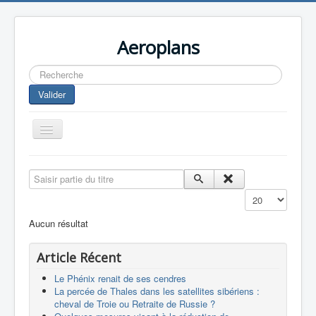
Aeroplans
Rechercher
Valider
Toggle
Navigation
Home
Saisir partie du titre
Aviation Commerciale
Affichage #
Aviation d'Affaire
Aucun résultat
Aviation Militaire
Article Récent
Europespace
Le Phénix renait de ses cendres
Drones
La percée de Thales dans les satellites sibériens :
cheval de Troie ou Retraite de Russie ?