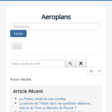
Aeroplans
Rechercher
Valider
Toggle
Navigation
Home
Saisir partie du titre
Aviation Commerciale
Affichage #
Aviation d'Affaire
Aucun résultat
Aviation Militaire
Article Récent
Europespace
Le Phénix renait de ses cendres
Drones
La percée de Thales dans les satellites sibériens :
cheval de Troie ou Retraite de Russie ?