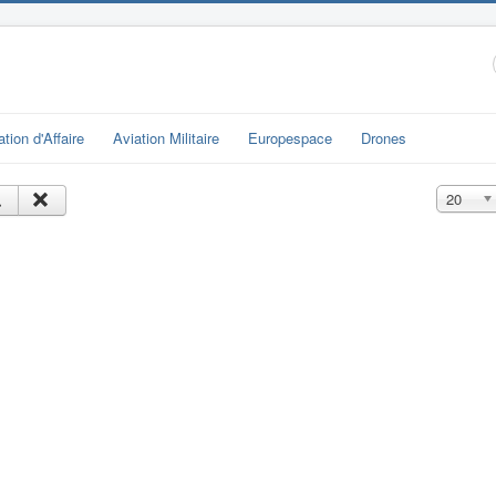
ation d'Affaire
Aviation Militaire
Europespace
Drones
Affichage
20