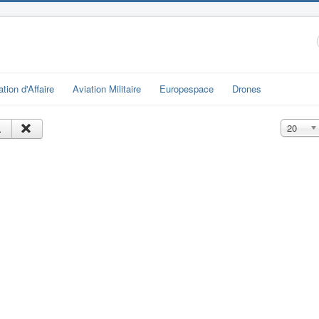
ation d'Affaire
Aviation Militaire
Europespace
Drones
Affichage
20