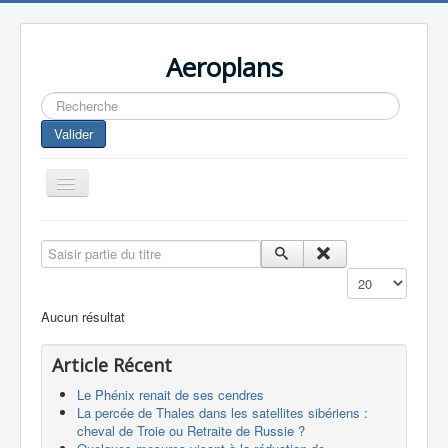
Aeroplans
Rechercher
Valider
Toggle
Navigation
Home
Saisir partie du titre
Aviation Commerciale
Affichage #
Aviation d'Affaire
Aucun résultat
Aviation Militaire
Article Récent
Europespace
Le Phénix renait de ses cendres
Drones
La percée de Thales dans les satellites sibériens :
cheval de Troie ou Retraite de Russie ?