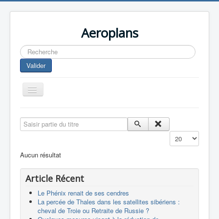
Aeroplans
Rechercher
Valider
Toggle
Navigation
Home
Saisir partie du titre
Aviation Commerciale
Affichage #
Aviation d'Affaire
Aucun résultat
Aviation Militaire
Article Récent
Europespace
Le Phénix renait de ses cendres
Drones
La percée de Thales dans les satellites sibériens :
cheval de Troie ou Retraite de Russie ?