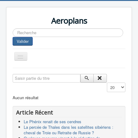
Aeroplans
Rechercher
Valider
Toggle
Navigation
Home
Saisir partie du titre
Aviation Commerciale
Affichage #
Aviation d'Affaire
Aucun résultat
Aviation Militaire
Article Récent
Europespace
Le Phénix renait de ses cendres
Drones
La percée de Thales dans les satellites sibériens :
cheval de Troie ou Retraite de Russie ?