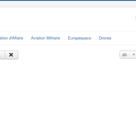
ation d'Affaire
Aviation Militaire
Europespace
Drones
Affichage
20