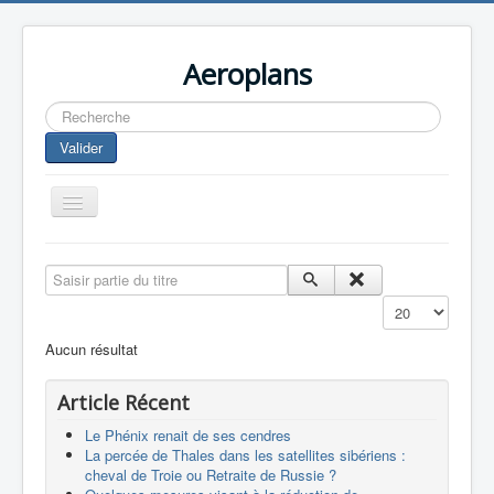
Aeroplans
Rechercher
Valider
Toggle
Navigation
Home
Saisir partie du titre
Aviation Commerciale
Affichage #
Aviation d'Affaire
Aucun résultat
Aviation Militaire
Article Récent
Europespace
Le Phénix renait de ses cendres
Drones
La percée de Thales dans les satellites sibériens :
cheval de Troie ou Retraite de Russie ?