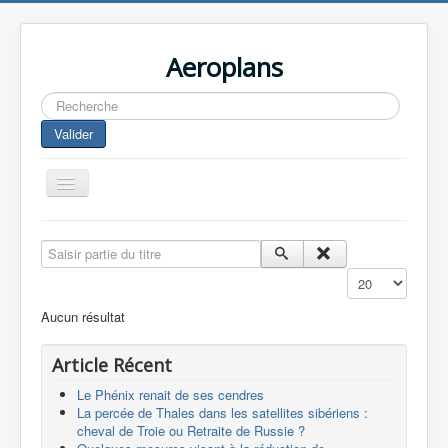
Aeroplans
Rechercher
Valider
Toggle
Navigation
Home
Saisir partie du titre
Aviation Commerciale
Affichage #
Aviation d'Affaire
Aucun résultat
Aviation Militaire
Article Récent
Europespace
Le Phénix renait de ses cendres
Drones
La percée de Thales dans les satellites sibériens :
cheval de Troie ou Retraite de Russie ?