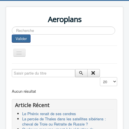
Aeroplans
Rechercher
Valider
Toggle
Navigation
Home
Saisir partie du titre
Aviation Commerciale
Affichage #
Aviation d'Affaire
Aucun résultat
Aviation Militaire
Article Récent
Europespace
Le Phénix renait de ses cendres
Drones
La percée de Thales dans les satellites sibériens :
cheval de Troie ou Retraite de Russie ?