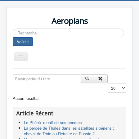
Aeroplans
Rechercher
Valider
Toggle
Navigation
Home
Saisir partie du titre
Aviation Commerciale
Affichage #
Aviation d'Affaire
Aucun résultat
Aviation Militaire
Article Récent
Europespace
Le Phénix renait de ses cendres
Drones
La percée de Thales dans les satellites sibériens :
cheval de Troie ou Retraite de Russie ?