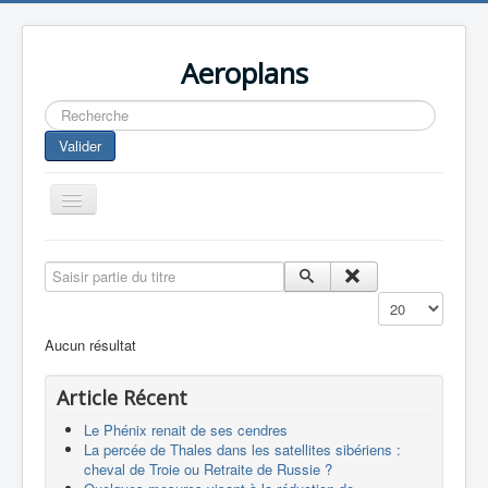
Aeroplans
Rechercher
Valider
Toggle
Navigation
Home
Saisir partie du titre
Aviation Commerciale
Affichage #
Aviation d'Affaire
Aucun résultat
Aviation Militaire
Article Récent
Europespace
Le Phénix renait de ses cendres
Drones
La percée de Thales dans les satellites sibériens :
cheval de Troie ou Retraite de Russie ?