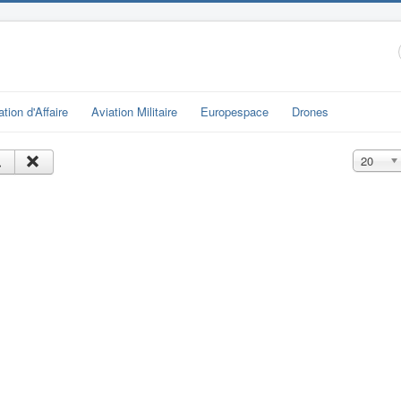
ation d'Affaire
Aviation Militaire
Europespace
Drones
Affichage
20