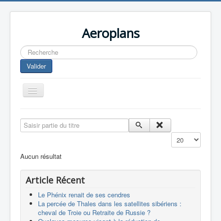
Aeroplans
Rechercher
Valider
Toggle
Navigation
Home
Saisir partie du titre
Aviation Commerciale
Affichage #
Aviation d'Affaire
Aucun résultat
Aviation Militaire
Article Récent
Europespace
Le Phénix renait de ses cendres
Drones
La percée de Thales dans les satellites sibériens :
cheval de Troie ou Retraite de Russie ?