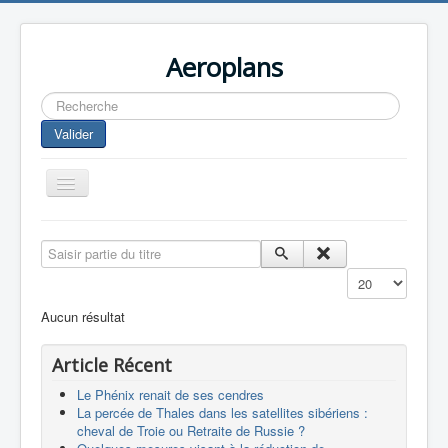
Aeroplans
Rechercher
Valider
Toggle
Navigation
Home
Saisir partie du titre
Aviation Commerciale
Affichage #
Aviation d'Affaire
Aucun résultat
Aviation Militaire
Article Récent
Europespace
Le Phénix renait de ses cendres
Drones
La percée de Thales dans les satellites sibériens :
cheval de Troie ou Retraite de Russie ?