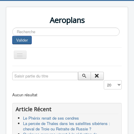
Aeroplans
Rechercher
Valider
Toggle
Navigation
Home
Saisir partie du titre
Aviation Commerciale
Affichage #
Aviation d'Affaire
Aucun résultat
Aviation Militaire
Article Récent
Europespace
Le Phénix renait de ses cendres
Drones
La percée de Thales dans les satellites sibériens :
cheval de Troie ou Retraite de Russie ?