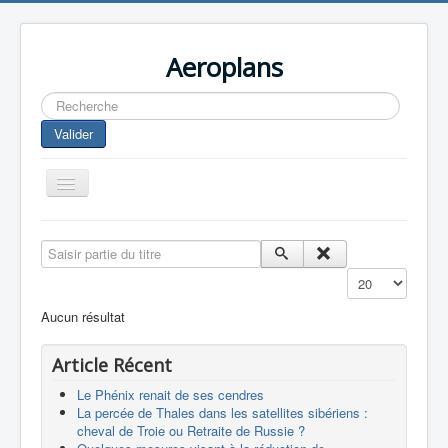
Aeroplans
Rechercher
Valider
Toggle
Navigation
Home
Saisir partie du titre
Aviation Commerciale
Affichage #
Aviation d'Affaire
Aucun résultat
Aviation Militaire
Article Récent
Europespace
Le Phénix renait de ses cendres
Drones
La percée de Thales dans les satellites sibériens :
cheval de Troie ou Retraite de Russie ?