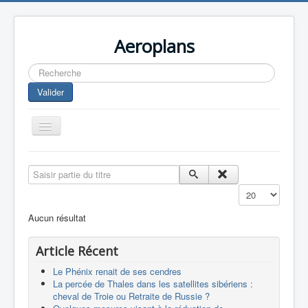
Aeroplans
Rechercher
Valider
Toggle
Navigation
Home
Saisir partie du titre
Aviation Commerciale
Affichage #
Aviation d'Affaire
Aucun résultat
Aviation Militaire
Article Récent
Europespace
Le Phénix renait de ses cendres
Drones
La percée de Thales dans les satellites sibériens :
cheval de Troie ou Retraite de Russie ?