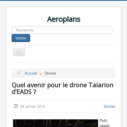
Aeroplans
Rechercher
Valider
Toggle
Navigation
Home
Accueil
Drones
Aviation Commerciale
Quel avenir pour le drone Talarion
Aviation d'Affaire
d’EADS ?
Aviation Militaire
Europespace
24 janvier 2010
Drones
Drones
Petit
rappel