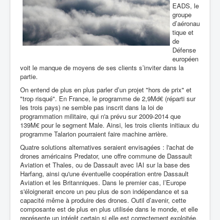
EADS, le
groupe
d’aéronau
tique et
de
Défense
européen
voit le manque de moyens de ses clients s’inviter dans la
partie.
On entend de plus en plus parler d’un projet "hors de prix" et
"trop risqué". En France, le programme de 2,9Md€ (réparti sur
les trois pays) ne semble pas inscrit dans la loi de
programmation militaire, qui n'a prévu sur 2009-2014 que
139M€ pour le segment Male. Ainsi, les trois clients initiaux du
programme Talarion pourraient faire machine arrière.
Quatre solutions alternatives seraient envisagées : l'achat de
drones américains Predator, une offre commune de Dassault
Aviation et Thales, ou de Dassault avec IAI sur la base des
Harfang, ainsi qu'une éventuelle coopération entre Dassault
Aviation et les Britanniques. Dans le premier cas,
l’Europe
s'éloignerait encore un peu plus de son indépendance et sa
capacité même à produire des drones. Outil d’avenir, cette
composante est de plus en plus utilisée dans le monde, et elle
représente un intérêt certain si elle est correctement exploitée.