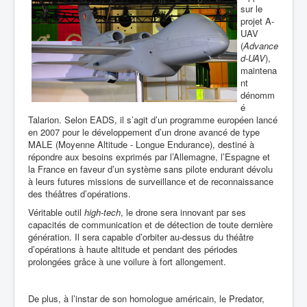
sur le
projet A-
UAV
(
Advance
d-UAV
),
maintena
nt
dénomm
é
Talarion. Selon EADS, il s’agit d’un programme européen lancé
en 2007 pour le développement d’un drone avancé de type
MALE (Moyenne Altitude - Longue Endurance), destiné à
répondre aux besoins exprimés par l’Allemagne, l’Espagne et
la France en faveur d’un système sans pilote endurant dévolu
à leurs futures missions de surveillance et de reconnaissance
des théâtres d’opérations.
Véritable outil
high-tech
, le drone sera innovant par ses
capacités de communication et de détection de toute dernière
génération. Il sera capable d’orbiter au-dessus du théâtre
d’opérations à haute altitude et pendant des périodes
prolongées grâce à une voilure à fort allongement.
De plus, à l’instar de son homologue américain, le Predator,