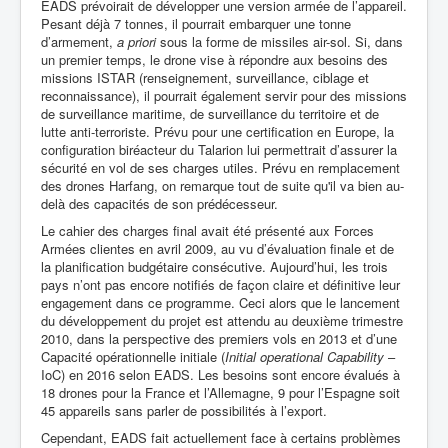
EADS prévoirait de développer une version armée de l’appareil.
Pesant déjà 7 tonnes, il pourrait embarquer une tonne
d’armement,
a priori
sous la forme de missiles air-sol. Si, dans
un premier temps, le drone vise à répondre aux besoins des
missions ISTAR (renseignement, surveillance, ciblage et
reconnaissance), il pourrait également servir pour des missions
de surveillance maritime, de surveillance du territoire et de
lutte anti-terroriste. Prévu pour une certification en Europe, la
configuration biréacteur du Talarion lui permettrait d’assurer la
sécurité en vol de ses charges utiles. Prévu en remplacement
des drones Harfang, on remarque tout de suite qu'il va bien au-
delà des capacités de son prédécesseur.
Le cahier des charges final avait été présenté aux Forces
Armées clientes en avril 2009, au vu d’évaluation finale et de
la planification budgétaire consécutive. Aujourd’hui, les trois
pays n’ont pas encore notifiés de façon claire et définitive leur
engagement dans ce programme. Ceci alors que le lancement
du développement du projet est attendu au deuxième trimestre
2010, dans la perspective des premiers vols en 2013 et d’une
Capacité opérationnelle initiale (
Initial operational Capability
–
IoC) en 2016 selon EADS. Les besoins sont encore évalués à
18 drones pour la France et l’Allemagne, 9 pour l’Espagne soit
45 appareils sans parler de possibilités à l’export.
Cependant, EADS fait actuellement face à certains problèmes