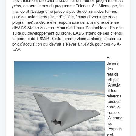
inévitablement chercher à sécuriser ses autres programmes.
A
priori
, ce sera le cas du programme Talarion.
Si l'Allemagne, la
France et l'Espagne ne passent pas de commandes fermes
pour cet avion sans pilote d'ici l'été, "nous devrons geler ce
programme", a déclaré le responsable de la branche défense
d'EADS Stefan Zoller au Financial Times Deutschland. Pour la
suite du développement du drone, EADS attend de ses clients
la somme de 1,5Md€. Cette somme viendra alors s’ajouter au
prix d’acquisition qui devrait s’élever à 1,4Md€ pour ces 45
A-
UAV.
En
dehors
des
retards
prit par
l’A400M
et les
relations
tendues
entre la
France,
l’Allemag
ne,
l’Espagn
e et