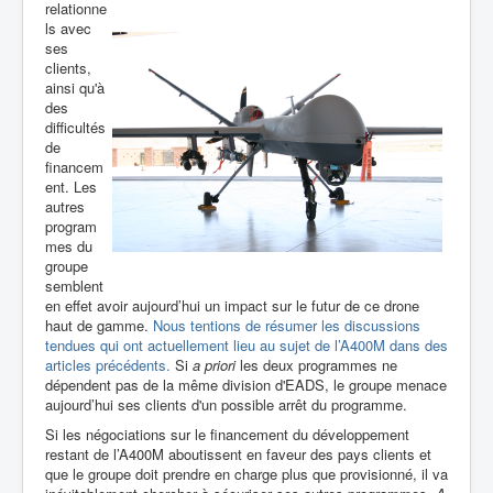
relationne
ls avec
ses
clients,
ainsi qu'à
des
difficultés
de
financem
ent. Les
autres
program
mes du
groupe
semblent
en effet avoir aujourd’hui un impact sur le futur de ce drone
haut de gamme.
Nous tentions de résumer les discussions
tendues qui ont actuellement lieu au sujet de l’A400M dans des
articles précédents.
Si
a priori
les deux programmes ne
dépendent pas de la même division d'EADS, le groupe menace
aujourd’hui ses clients d'un possible arrêt du programme.
Si les négociations sur le financement du développement
restant de l’A400M aboutissent en faveur des pays clients et
que le groupe doit prendre en charge plus que provisionné, il va