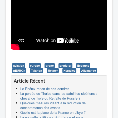
aviation
europe
drone
predator
Espagne
nEUROn
Talarion
Reaper
Heracles
Allemange
Article Récent
Le Phénix renait de ses cendres
La percée de Thales dans les satellites sibériens :
cheval de Troie ou Retraite de Russie ?
Quelques mesures visant à la réduction de
consommation des avions
Quelle-est la place de la France en Libye ?
La nouvelle politique d´Air France et vous