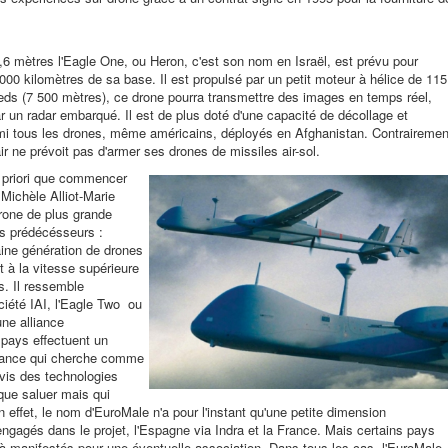
,6 mètres l'Eagle One, ou Heron, c'est son nom en Israël, est prévu pour
000 kilomètres de sa base. Il est propulsé par un petit moteur à hélice de 115
eds (7 500 mètres), ce drone pourra transmettre des images en temps réel,
ar un radar embarqué. Il est de plus doté d'une capacité de décollage et
armi tous les drones, même américains, déployés en Afghanistan. Contrairemen
air ne prévoit pas d'armer ses drones de missiles air-sol.
à priori que commencer
 Michèle Alliot-Marie
drone de plus grande
s prédécésseurs :
aine génération de drones
 à la vitesse supérieure
s. Il ressemble
ciété IAI, l'Eagle Two ou
une alliance
pays effectuent un
 France qui cherche comme
vis des technologies
que saluer mais qui
 effet, le nom d'EuroMale n'a pour l'instant qu'une petite dimension
gagés dans le projet, l'Espagne via Indra et la France. Mais certains pays
jà manifestés pour une éventuelle association. Dans tous les cas, l'EuroMale