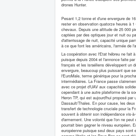
drones Hunter.
Pesant 1,2 tonne et d'une envergure de 16
rester en observation quatorze heures à 1 
chevaux. Depuis une altitude de 25 000 pi
captées par des optiques jour et nuit ou p
d'atterrissage de nuit, capacité unique p
à ce que font les américains, l'armée de l'
La coopération avec l'Etat hébreu ne fait 
puisque depuis 2004 et l'annonce faite par
français et les israéliens développent un 
envergure, beaucoup plus puissant que se
l'EuroMale, terme générique pour la proch
intermédiaires. La France passe clairement
avec ce projet d'UAV aux capacités solide
cependant à une autre plateforme de la so
Heron TP, qui est aujourd'hui proposé par 
Dassault/Thales. En pour cause, les deux 
transfert de technologie cruciale pour la
souvent à obtenir son indépendance vis-à-
d'armement. Une volonté que l'on ne peut 
pourrait bien gagner le niveau européen. En
européenne puisque seul deux pays sont en
comme l'Italie et les Pays-Bas se sont dé