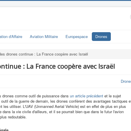
ation d'Affaire
Aviation Militaire
Europespace
Drones
des drones continue : La France coopère avec Israël
ntinue : La France coopère avec Israël
Drone
es drones comme outil de puissance dans
un article précédent
et le sujet
le outil de la guerre de demain, les drones confèrent des avantages tactiques e
les utiliser. L'UAV (Unmanned Aerial Vehicle) est en effet de plus en plus
ans la vie civile d'ailleurs, et il se pourrait bien que dans le futur l'avion
plus redoutable.
égale.