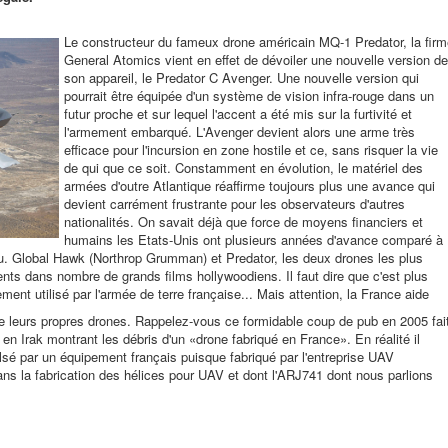
Le constructeur du fameux drone américain MQ-1 Predator, la firm
General Atomics vient en effet de dévoiler une nouvelle version de
son appareil, le Predator C Avenger. Une nouvelle version qui
pourrait être équipée d'un système de vision infra-rouge dans un
futur proche et sur lequel l'accent a été mis sur la furtivité et
l'armement embarqué. L'Avenger devient alors une arme très
efficace pour l'incursion en zone hostile et ce, sans risquer la vie
de qui que ce soit. Constamment en évolution, le matériel des
armées d'outre Atlantique réaffirme toujours plus une avance qui
devient carrément frustrante pour les observateurs d'autres
nationalités. On savait déjà que force de moyens financiers et
humains les Etats-Unis ont plusieurs années d'avance comparé à
ou. Global Hawk (Northrop Grumman) et Predator, les deux drones les plus
nts dans nombre de grands films hollywoodiens. Il faut dire que c'est plus
ment utilisé par l'armée de terre française... Mais attention, la France aide
e leurs propres drones. Rappelez-vous ce formidable coup de pub en 2005 fai
en Irak montrant les débris d'un «drone fabriqué en France». En réalité il
lsé par un équipement français puisque fabriqué par l'entreprise UAV
ns la fabrication des hélices pour UAV et dont l'ARJ741 dont nous parlions