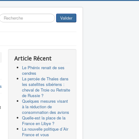
Rechercher
Valider
Article Récent
Le Phénix renait de ses
cendres
La percée de Thales dans
les satellites sibériens :
s
cheval de Troie ou Retraite
de Russie ?
Quelques mesures visant
à la réduction de
t
consommation des avions
Quelle-est la place de la
France en Libye ?
La nouvelle politique d´Air
France et vous