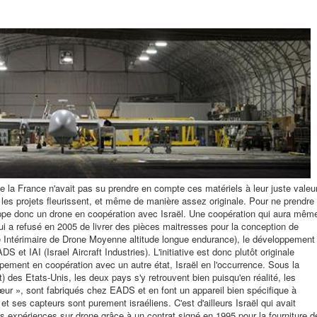
 la France n'avait pas su prendre en compte ces matériels à leur juste valeu
les projets fleurissent, et même de manière assez originale. Pour ne prendre
pe donc un drone en coopération avec Israël. Une coopération qui aura mêm
ui a refusé en 2005 de livrer des pièces maitresses pour la conception de
 Intérimaire de Drone Moyenne altitude longue endurance), le développement
 et IAI (Israel Aircraft Industries). L'initiative est donc plutôt originale
pement en coopération avec un autre état, Israël en l'occurrence. Sous la
t) des Etats-Unis, les deux pays s'y retrouvent bien puisqu'en réalité, les
r », sont fabriqués chez EADS et en font un appareil bien spécifique à
e et ses capteurs sont purement israéliens. C'est d'ailleurs Israël qui avait
s expériences sur drone grâce à un contrat signé en 1995 pour la fourniture d