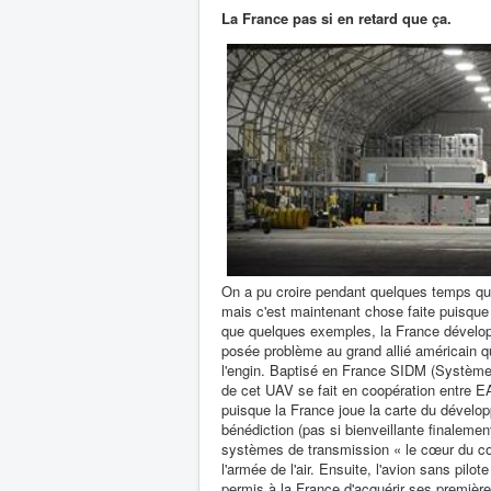
La France pas si en retard que ça.
On a pu croire pendant quelques temps que
mais c'est maintenant chose faite puisque 
que quelques exemples, la France dévelop
posée problème au grand allié américain q
l'engin. Baptisé en France SIDM (Système
de cet UAV se fait en coopération entre EADS
puisque la France joue la carte du dévelop
bénédiction (pas si bienveillante finalemen
systèmes de transmission « le cœur du cœu
l'armée de l'air. Ensuite, l'avion sans pilot
permis à la France d'acquérir ses première