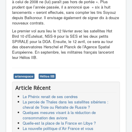
à celui de 2008 ne (lui) paraît pas hors de portée ». Plus
prudent que l’année passée, il a annoncé que « six à huit
lancements » seront effectués, sans compter les tirs Soyouz
depuis Baïkonour. Il envisage également de signer dix à douze
nouveaux contrats.
Le premier vol aura lieu le 12 février avec les satellites Hot
Bird 10 d’Eutelsat, NSS-9 pour la SES et les deux petits
SPIRALE pour la DGA. Ensuite, le 12 avril, ce sera au tour
des observatoires Herschel et Planck de l’Agence Spatial
Européenne. En septembre, les militaires français lanceront
leur Hélios IIB.
arianespace
Hélios IIB
Article Récent
Le Phénix renait de ses cendres
La percée de Thales dans les satellites sibériens :
cheval de Troie ou Retraite de Russie ?
Quelques mesures visant à la réduction de
consommation des avions
Quelle-est la place de la France en Libye ?
La nouvelle politique d´Air France et vous