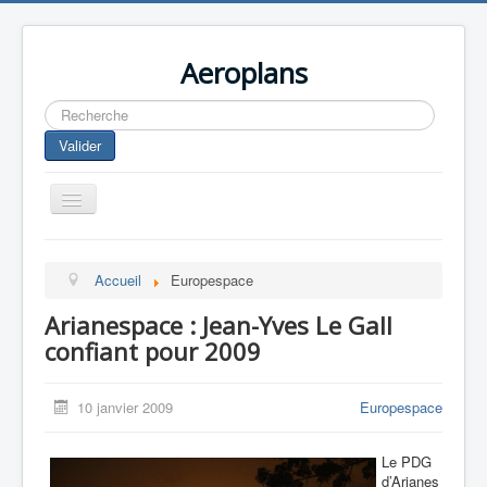
Aeroplans
Rechercher
Valider
Toggle
Navigation
Home
Accueil
Europespace
Aviation Commerciale
Arianespace : Jean-Yves Le Gall
Aviation d'Affaire
confiant pour 2009
Aviation Militaire
Europespace
10 janvier 2009
Europespace
Drones
Le PDG
d’Arianes