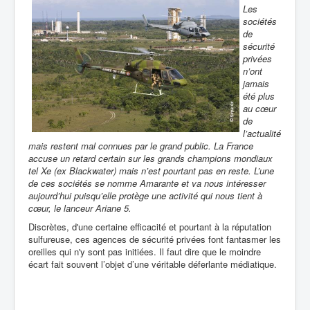
Les
sociétés
de
sécurité
privées
n’ont
jamais
été plus
au cœur
de
l’actualité
mais restent mal connues par le grand public. La France
accuse un retard certain sur les grands champions mondiaux
tel Xe (ex Blackwater) mais n’est pourtant pas en reste. L’une
de ces sociétés se nomme Amarante et va nous intéresser
aujourd’hui puisqu’elle protège une activité qui nous tient à
cœur, le lanceur Ariane 5.
Discrètes, d'une certaine efficacité et pourtant à la réputation
sulfureuse, ces agences de sécurité privées font fantasmer les
oreilles qui n'y sont pas initiées. Il faut dire que le moindre
écart fait souvent l’objet d’une véritable déferlante médiatique.