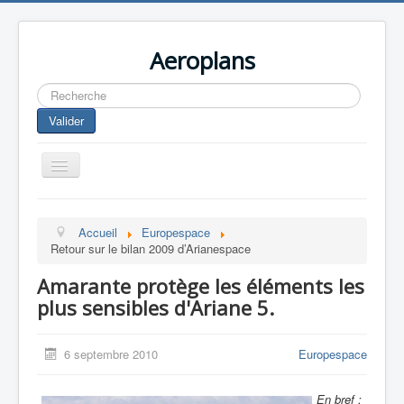
Aeroplans
Rechercher
Valider
Toggle
Navigation
Home
Accueil
Europespace
Aviation Commerciale
Retour sur le bilan 2009 d’Arianespace
Aviation d'Affaire
Amarante protège les éléments les
Aviation Militaire
plus sensibles d'Ariane 5.
Europespace
6 septembre 2010
Europespace
Drones
En bref :