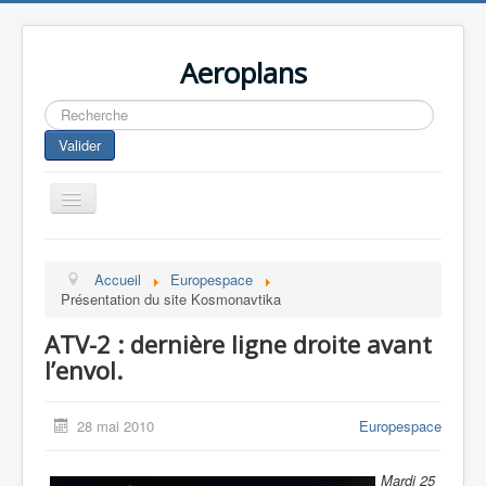
Aeroplans
Rechercher
Valider
Toggle
Navigation
Home
Accueil
Europespace
Aviation Commerciale
Présentation du site Kosmonavtika
Aviation d'Affaire
ATV-2 : dernière ligne droite avant
Aviation Militaire
l’envol.
Europespace
28 mai 2010
Europespace
Drones
Mardi 25