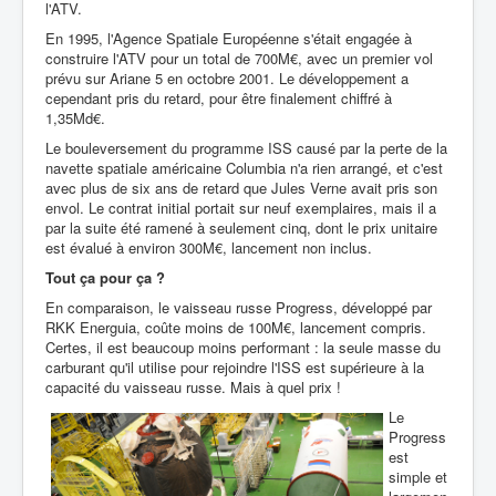
l'ATV.
En 1995, l'Agence Spatiale Européenne s'était engagée à
construire l'ATV pour un total de 700M€, avec un premier vol
prévu sur Ariane 5 en octobre 2001. Le développement a
cependant pris du retard, pour être finalement chiffré à
1,35Md€.
Le bouleversement du programme ISS causé par la perte de la
navette spatiale américaine Columbia n'a rien arrangé, et c'est
avec plus de six ans de retard que Jules Verne avait pris son
envol. Le contrat initial portait sur neuf exemplaires, mais il a
par la suite été ramené à seulement cinq, dont le prix unitaire
est évalué à environ 300M€, lancement non inclus.
Tout ça pour ça ?
En comparaison, le vaisseau russe Progress, développé par
RKK Energuia, coûte moins de 100M€, lancement compris.
Certes, il est beaucoup moins performant : la seule masse du
carburant qu'il utilise pour rejoindre l'ISS est supérieure à la
capacité du vaisseau russe. Mais à quel prix !
Le
Progress
est
simple et