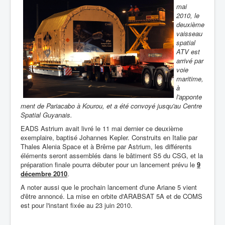
mai
2010, le
deuxième
vaisseau
spatial
ATV est
arrivé par
voie
maritime,
à
l'apponte
ment de Pariacabo à Kourou, et a été convoyé jusqu'au Centre
Spatial Guyanais.
EADS Astrium avait livré le 11 mai dernier ce deuxième
exemplaire, baptisé Johannes Kepler. Construits en Italie par
Thales Alenia Space et à Brême par Astrium, les différents
éléments seront assemblés dans le bâtiment S5 du CSG, et la
préparation finale pourra débuter pour un lancement prévu le
9
décembre 2010
.
A noter aussi que le prochain lancement d'une Ariane 5 vient
d'être annoncé. La mise en orbite d'ARABSAT 5A et de COMS
est pour l'instant fixée au 23 juin 2010.