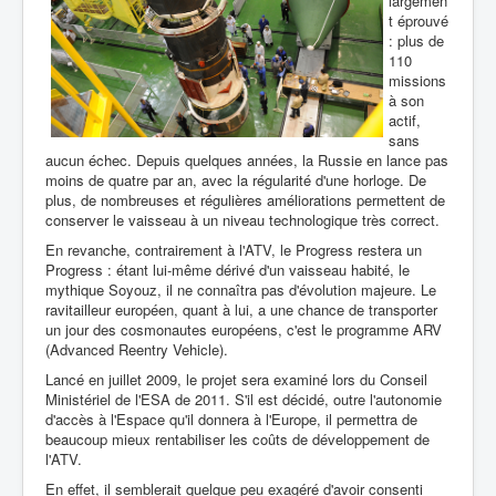
largemen
t éprouvé
: plus de
110
missions
à son
actif,
sans
aucun échec. Depuis quelques années, la Russie en lance pas
moins de quatre par an, avec la régularité d'une horloge. De
plus, de nombreuses et régulières améliorations permettent de
conserver le vaisseau à un niveau technologique très correct.
En revanche, contrairement à l'ATV, le Progress restera un
Progress : étant lui-même dérivé d'un vaisseau habité, le
mythique Soyouz, il ne connaîtra pas d'évolution majeure. Le
ravitailleur européen, quant à lui, a une chance de transporter
un jour des cosmonautes européens, c'est le programme ARV
(Advanced Reentry Vehicle).
Lancé en juillet 2009, le projet sera examiné lors du Conseil
Ministériel de l'ESA de 2011. S'il est décidé, outre l'autonomie
d'accès à l'Espace qu'il donnera à l'Europe, il permettra de
beaucoup mieux rentabiliser les coûts de développement de
l'ATV.
En effet, il semblerait quelque peu exagéré d'avoir consenti