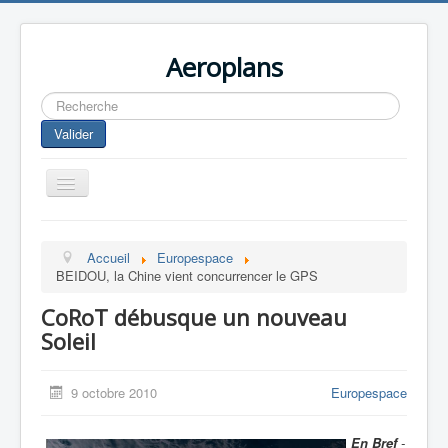
Aeroplans
Rechercher
Valider
Toggle
Navigation
Home
Accueil
Europespace
Aviation Commerciale
BEIDOU, la Chine vient concurrencer le GPS
Aviation d'Affaire
CoRoT débusque un nouveau
Aviation Militaire
Soleil
Europespace
9 octobre 2010
Europespace
Drones
En Bref
-