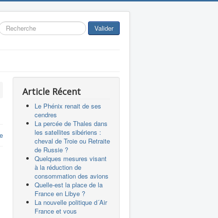
Rechercher
Valider
Article Récent
Le Phénix renait de ses
cendres
La percée de Thales dans
les satellites sibériens :
e
cheval de Troie ou Retraite
de Russie ?
Quelques mesures visant
à la réduction de
consommation des avions
Quelle-est la place de la
France en Libye ?
La nouvelle politique d´Air
France et vous