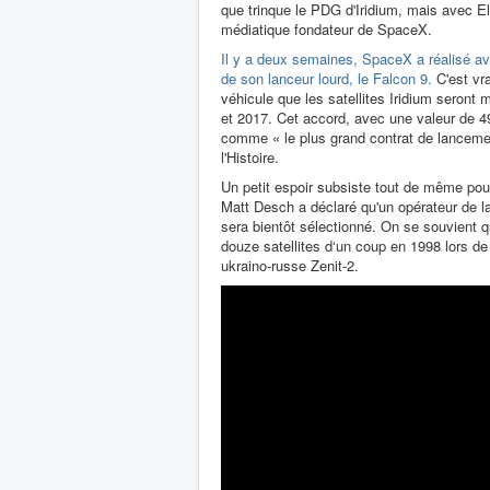
que trinque le PDG d'Iridium, mais avec E
médiatique fondateur de SpaceX.
Il y a deux semaines, SpaceX a réalisé av
de son lanceur lourd, le Falcon 9.
C'est vr
véhicule que les satellites Iridium seront 
et 2017. Cet accord, avec une valeur de 
comme « le plus grand contrat de lancem
l'Histoire.
Un petit espoir subsiste tout de même pou
Matt Desch a déclaré qu'un opérateur de 
sera bientôt sélectionné. On se souvient q
douze satellites d‘un coup en 1998 lors de
ukraino-russe Zenit-2.