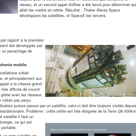
réseau, et un second appel d'offres a été lancé pour déterminer qu
allait les mettre en orbite. Résultat : Thales Alenia Space
développera les satellites, et SpaceX les lancera.
 par rapport à la première
avaient été développés par
ar un panachage de
éphonie mobile.
ellations s'était
e, et principalement aux
ppait à la vitesse grand
rès difficile de couvrir
 globe avec les réseaux
 n'était pas perçu
isateur puisse passer par un satellite, celui-ci doit être toujours visible depui
 géostationnaire. Problème : cette orbite est très éloignée
de la Terre (36 000km
 satellite il faut un
énergie, ce qui est
 portable.
 un gros satellite en