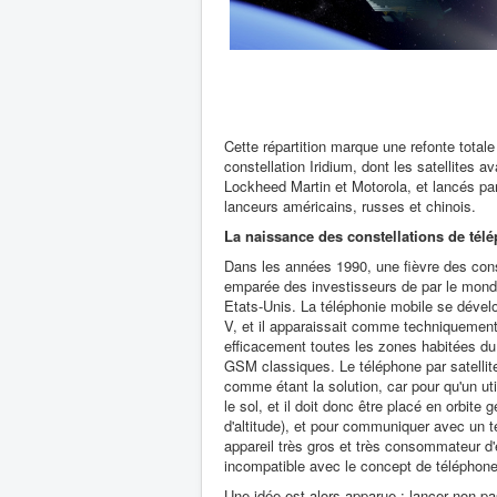
Cette répartition marque une refonte totale
constellation Iridium, dont les satellites 
Lockheed Martin et Motorola, et lancés p
lanceurs américains, russes et chinois.
La naissance des constellations de tél
Dans les années 1990, une fièvre des const
emparée des investisseurs de par le mond
Etats-Unis. La téléphonie mobile se dévelo
V, et il apparaissait comme techniquement t
efficacement toutes les zones habitées du
GSM classiques. Le téléphone par satellite
comme étant la solution, car pour qu'un util
le sol, et il doit donc être placé en orbite
d'altitude), et pour communiquer avec un tel
appareil très gros et très consommateur d'
incompatible avec le concept de téléphone
Une idée est alors apparue : lancer non pas