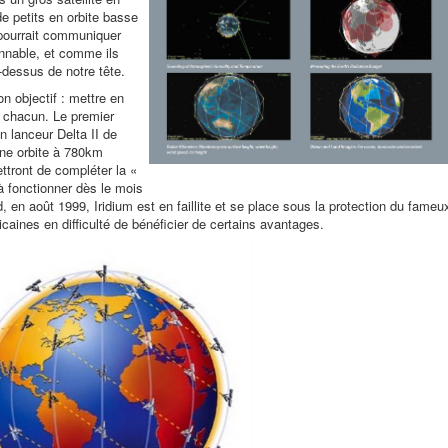
de petits en orbite basse
 pourrait communiquer
onnable, et comme ils
-dessus de notre tête.
on objectif : mettre en
g chacun. Le premier
 lanceur Delta II de
une orbite à 780km
ettront de compléter la «
 fonctionner dès le mois
 en août 1999, Iridium est en faillite et se place sous la protection du fameu
caines en difficulté de bénéficier de certains avantages.