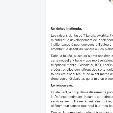
Un échec inattendu.
Les raisons du fiasco ? Le prix exorbitant
minute) et le développement de la téléphon
inutile, excepté pour quelques utilisateurs 
arpentant le désert du Sahara ou les plein
Dans la foulée, plusieurs autres sociétés s
cette nouvelle « bulle » que représentaient
téléphonie mobile. Globalstar, ICO, LeoOne
créées, et elles connaîtront des sorts vari
toutes été dissoutes, et ce avant même d'av
d'une seule, Globalstar, qui a mis en place 
Le renouveau.
Finalement, à coup d'investissements publ
la Défense américain, Iridium s'est redress
services aux militaires américains, qui ré
télécommunications tout neuf à un très bon
Depuis, la compagnie a réussi à redresser 