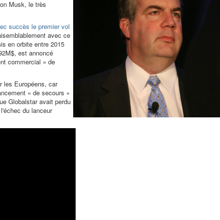
lon Musk, le très
ec succès le premier vol
aisemblablement avec ce
mis en orbite entre 2015
492M$, est annoncé
ent commercial » de
r les Européens, car
lancement « de secours »
ue Globalstar avait perdu
 l'échec du lanceur