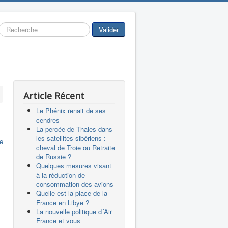
Rechercher
Valider
Article Récent
Le Phénix renait de ses
cendres
La percée de Thales dans
les satellites sibériens :
e
cheval de Troie ou Retraite
de Russie ?
Quelques mesures visant
à la réduction de
consommation des avions
Quelle-est la place de la
France en Libye ?
La nouvelle politique d´Air
France et vous