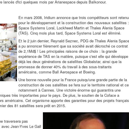
tre lancés d'ici quelques mois par Arianespace depuis Baïkonour.
En mars 2008, Iridium annonce que trois compétiteurs sont retenu
pour le développement et la construction des nouveaux satellites :
Space Systems Loral, Lockheed Martin et Thales Alenia Space
(TAS). Cinq mois plus tard, Space Systems Loral est éliminé.
Et le 2 juin dernier, Reynald Seznec, PDG de Thales Alenia Space
a pu annoncer fièrement que sa société avait décroché ce contrat
de 2,1Md$ ! Les principales raisons de ce choix : la grande
expérience de TAS en la matière, puisque c'est elle qui développe
déjà les deux générations de satellites Globalstar, ainsi que la
promesse de donner 40% du travail à des sous-traitants
américains, comme Ball Aerospace et Boeing.
Une bonne nouvelle pour la France puisqu'une grande partie de la
construction de ces satellites se fera sur le territoire national et ce
notamment à Cannes. Une victoire énorme qui guarantira une
ues très importantes pour le pays. De plus, le soutien de la Coface a
rs américains. Cet organisme apporte des garanties pour des projets français
mier des 81 satellites sera prêt en 2015.
ne traversera pas
pas avec Jean-Yves Le Gall