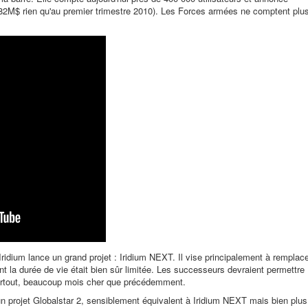
 (82M$ rien qu'au premier trimestre 2010). Les Forces armées ne comptent plu
idium lance un grand projet : Iridium NEXT. Il vise principalement à remplac
ont la durée de vie était bien sûr limitée. Les successeurs devraient permettre
surtout, beaucoup mois cher que précédemment.
n projet Globalstar 2, sensiblement équivalent à Iridium NEXT mais bien plus