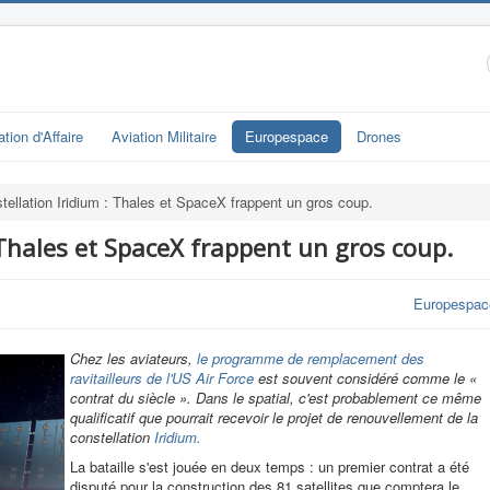
ation d'Affaire
Aviation Militaire
Europespace
Drones
tellation Iridium : Thales et SpaceX frappent un gros coup.
 Thales et SpaceX frappent un gros coup.
Europespac
Chez les aviateurs,
le programme de remplacement des
ravitailleurs de l'US Air Force
est souvent considéré comme le «
contrat du siècle ». Dans le spatial, c'est probablement ce même
qualificatif que pourrait recevoir le projet de renouvellement de la
constellation
Iridium.
La bataille s'est jouée en deux temps : un premier contrat a été
disputé pour la construction des 81 satellites que comptera le