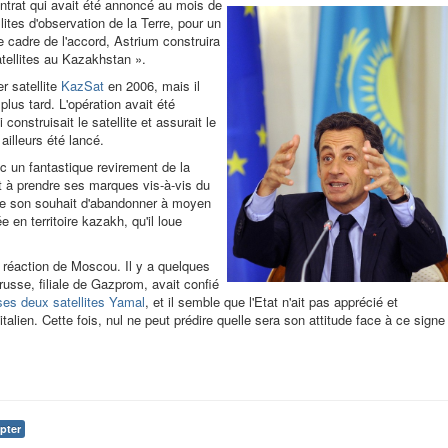
trat qui avait été annoncé au mois de
lites d'observation de la Terre, pour un
e cadre de l'accord, Astrium construira
tellites au Kazakhstan ».
r satellite
KazSat
en 2006, mais il
us tard. L'opération avait été
construisait le satellite et assurait le
illeurs été lancé.
 un fantastique revirement de la
t à prendre ses marques vis-à-vis du
t de son souhait d'abandonner à moyen
 en territoire kazakh, qu'il loue
a réaction de Moscou. Il y a quelques
sse, filiale de Gazprom, avait confié
ses deux satellites Yamal
, et il semble que l'Etat n'ait pas apprécié et
talien. Cette fois, nul ne peut prédire quelle sera son attitude face à ce signe
pter