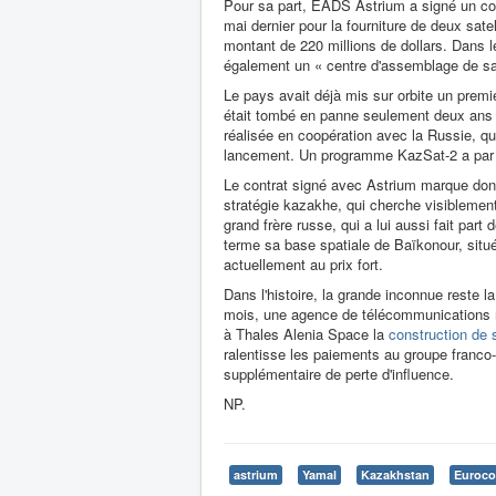
Pour sa part, EADS Astrium a signé un con
mai dernier pour la fourniture de deux satel
montant de 220 millions de dollars. Dans l
également un « centre d'assemblage de sa
Le pays avait déjà mis sur orbite un premie
était tombé en panne seulement deux ans pl
réalisée en coopération avec la Russie, qui 
lancement. Un programme KazSat-2 a par a
Le contrat signé avec Astrium marque donc
stratégie kazakhe, qui cherche visiblemen
grand frère russe, qui a lui aussi fait par
terme sa base spatiale de Baïkonour, située
actuellement au prix fort.
Dans l'histoire, la grande inconnue reste l
mois, une agence de télécommunications ru
à Thales Alenia Space la
construction de 
ralentisse les paiements au groupe franco-i
supplémentaire de perte d'influence.
NP.
astrium
Yamal
Kazakhstan
Euroco