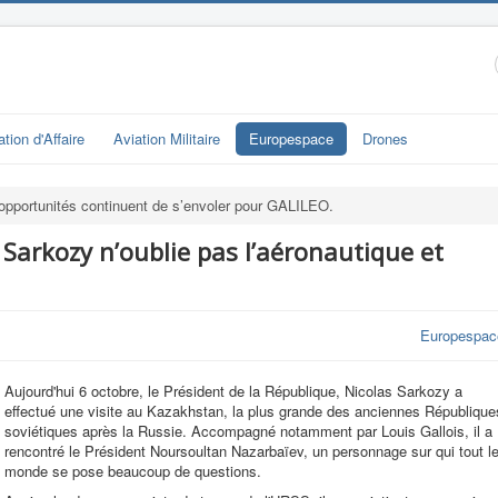
ation d'Affaire
Aviation Militaire
Europespace
Drones
opportunités continuent de s’envoler pour GALILEO.
Sarkozy n’oublie pas l’aéronautique et
Europespac
Aujourd'hui 6 octobre, le Président de la République, Nicolas Sarkozy a
effectué une visite au Kazakhstan, la plus grande des anciennes République
soviétiques après la Russie. Accompagné notamment par Louis Gallois, il a
rencontré le Président Noursoultan Nazarbaïev, un personnage sur qui tout l
monde se pose beaucoup de questions.