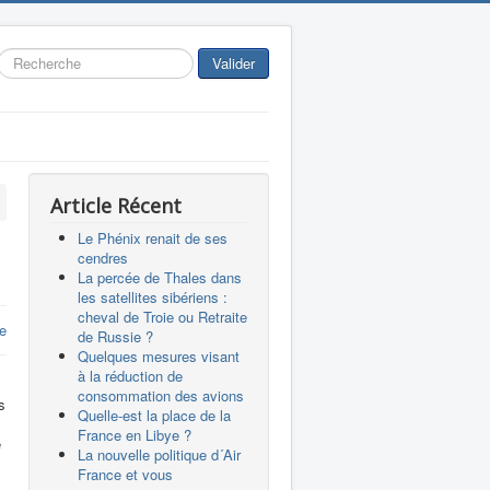
Rechercher
Valider
Article Récent
Le Phénix renait de ses
cendres
La percée de Thales dans
les satellites sibériens :
cheval de Troie ou Retraite
e
de Russie ?
Quelques mesures visant
à la réduction de
consommation des avions
s
Quelle-est la place de la
France en Libye ?
e
La nouvelle politique d´Air
France et vous