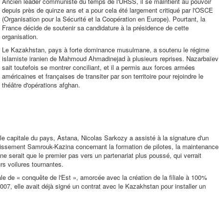
Ancien leader communiste du temps de l'URSS, il se maintient au pouvoir
depuis près de quinze ans et a pour cela été largement critiqué par l'OSCE
(Organisation pour la Sécurité et la Coopération en Europe). Pourtant, la
France décide de soutenir sa candidature à la présidence de cette
organisation.
Le Kazakhstan, pays à forte dominance musulmane, a soutenu le régime
islamiste iranien de Mahmoud Ahmadinejad à plusieurs reprises. Nazarbaïev
sait toutefois se montrer conciliant, et il a permis aux forces armées
américaines et françaises de transiter par son territoire pour rejoindre le
théâtre d'opérations afghan.
lle capitale du pays, Astana, Nicolas Sarkozy a assisté à la signature d'un
stissement Samrouk-Kazina concernant la formation de pilotes, la maintenance
ne serait que le premier pas vers un partenariat plus poussé, qui verrait
s voilures tournantes.
ale de « conquête de l'Est », amorcée avec la création de la filiale à 100%
7, elle avait déjà signé un contrat avec le Kazakhstan pour installer un