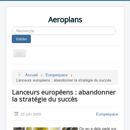
Aeroplans
Rechercher
Valider
Toggle
Navigation
Home
Accueil
Europespace
Aviation Commerciale
Lanceurs européens : abandonner la stratégie du succès
Aviation d'Affaire
Lanceurs européens : abandonner
Aviation Militaire
la stratégie du succès
Europespace
23 juin 2009
Europespace
Drones
On en a déjà parlé sur