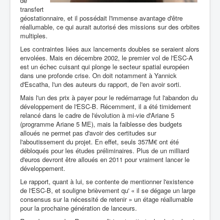
de
transfert
géostationnaire, et il possédait l'immense avantage d'être
réallumable, ce qui aurait autorisé des missions sur des orbites
multiples.
Les contraintes liées aux lancements doubles se seraient alors
envolées. Mais en décembre 2002, le premier vol de l'ESC-A
est un échec cuisant qui plonge le secteur spatial européen
dans une profonde crise. On doit notamment à Yannick
d'Escatha, l'un des auteurs du rapport, de l'en avoir sorti.
Mais l'un des prix à payer pour le redémarrage fut l'abandon du
développement de l'ESC-B. Récemment, il a été timidement
relancé dans le cadre de l'évolution à mi-vie d'Ariane 5
(programme Ariane 5 ME), mais la faiblesse des budgets
alloués ne permet pas d'avoir des certitudes sur
l'aboutissement du projet. En effet, seuls 357M€ ont été
débloqués pour les études préliminaires. Plus de un milliard
d'euros devront être alloués en 2011 pour vraiment lancer le
développement.
Le rapport, quant à lui, se contente de mentionner l'existence
de l'ESC-B, et souligne brièvement qu' « il se dégage un large
consensus sur la nécessité de retenir » un étage réallumable
pour la prochaine génération de lanceurs.