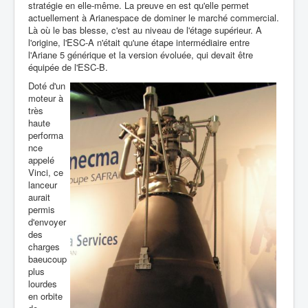
stratégie en elle-même. La preuve en est qu'elle permet
actuellement à Arianespace de dominer le marché commercial.
Là où le bas blesse, c'est au niveau de l'étage supérieur. A
l'origine, l'ESC-A n'était qu'une étape intermédiaire entre
l'Ariane 5 générique et la version évoluée, qui devait être
équipée de l'ESC-B.
Doté d'un
moteur à
très
haute
performa
nce
appelé
Vinci, ce
lanceur
aurait
permis
d'envoyer
des
charges
baeucoup
plus
lourdes
en orbite